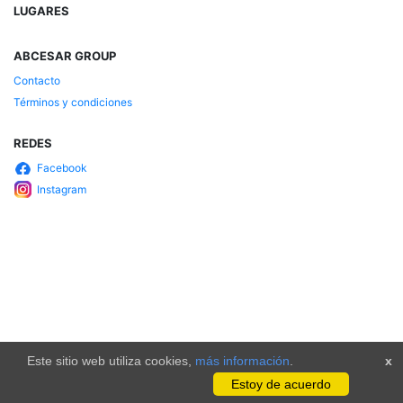
LUGARES
ABCESAR GROUP
Contacto
Términos y condiciones
REDES
Facebook
Instagram
2026. Todos los derechos reservados.
Este sitio web utiliza cookies,
más información
.
x
Estoy de acuerdo